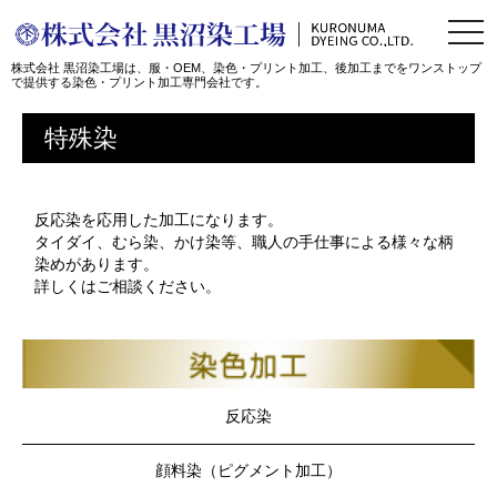
togg
navi
株式会社 黒沼染工場は、服・OEM、染色・プリント加工、後加工までをワンストップ
で提供する染色・プリント加工専門会社です。
特殊染
反応染を応用した加工になります。
タイダイ、むら染、かけ染等、職人の手仕事による様々な柄
染めがあります。
詳しくはご相談ください。
反応染
顔料染（ピグメント加工）