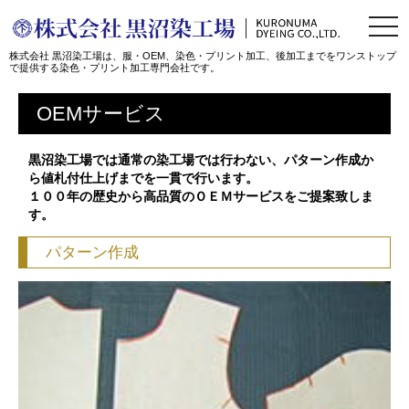
togg
navi
株式会社 黒沼染工場は、服・OEM、染色・プリント加工、後加工までをワンストップ
で提供する染色・プリント加工専門会社です。
OEMサービス
黒沼染工場では通常の染工場では行わない、パターン作成か
ら値札付仕上げまでを一貫で行います。
１００年の歴史から高品質のＯＥＭサービスをご提案致しま
す。
パターン作成